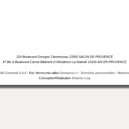
214 Boulevard Georges Clemenceau 13300 SALON DE PROVENCE
47 Bis A Boulevard Carnot Bâtiment D Résidence La Nativité 13100 AIX-EN-PROVENCE
026 Gemweb 4.3.0
- Eric Verrecchia utilise
Gemarcur ©
-
Données personnelles
-
Mention
Conception/Réalisation
Atlantic Log