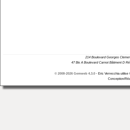
214 Boulevard Georges Cle
47 Bis A Boulevard Carnot Bâtiment D 
© 2008-2026 Gemweb 4.3.0
- Eric Verrecchia utilise
Conception/Réa