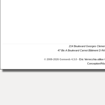
214 Boulevard Georges Cle
47 Bis A Boulevard Carnot Bâtiment D 
© 2008-2026 Gemweb 4.3.0
- Eric Verrecchia utilise
Conception/Réa