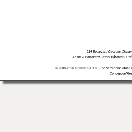
214 Boulevard Georges Cle
47 Bis A Boulevard Carnot Bâtiment D 
© 2008-2026 Gemweb 4.3.0
- Eric Verrecchia utilise
Conception/Réa