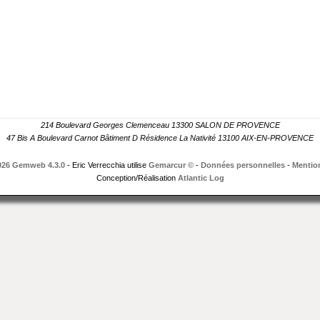
214 Boulevard Georges Clemenceau 13300 SALON DE PROVENCE
47 Bis A Boulevard Carnot Bâtiment D Résidence La Nativité 13100 AIX-EN-PROVENCE
026 Gemweb 4.3.0
- Eric Verrecchia utilise
Gemarcur ©
-
Données personnelles
-
Mention
Conception/Réalisation
Atlantic Log