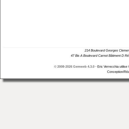
214 Boulevard Georges Cle
47 Bis A Boulevard Carnot Bâtiment D 
© 2008-2026 Gemweb 4.3.0
- Eric Verrecchia utilise
Conception/Réa