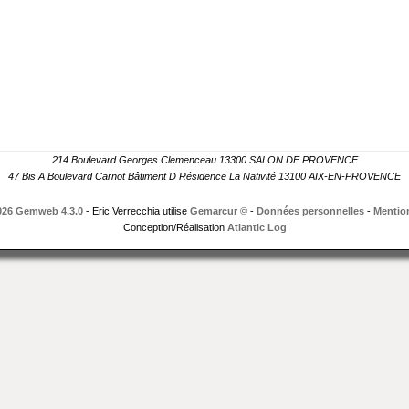
214 Boulevard Georges Clemenceau 13300 SALON DE PROVENCE
47 Bis A Boulevard Carnot Bâtiment D Résidence La Nativité 13100 AIX-EN-PROVENCE
026 Gemweb 4.3.0
- Eric Verrecchia utilise
Gemarcur ©
-
Données personnelles
-
Mention
Conception/Réalisation
Atlantic Log