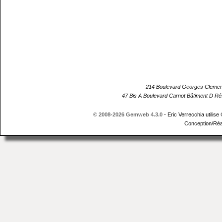
214 Boulevard Georges Cle
47 Bis A Boulevard Carnot Bâtiment D 
© 2008-2026 Gemweb 4.3.0
- Eric Verrecchia utilise
Conception/Réa