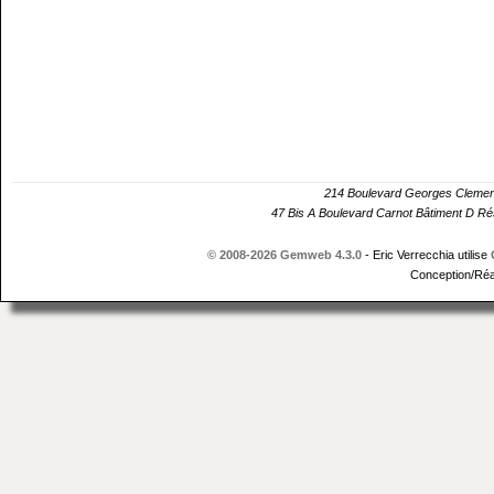
214 Boulevard Georges Cle
47 Bis A Boulevard Carnot Bâtiment D 
© 2008-2026 Gemweb 4.3.0
- Eric Verrecchia utilise
Conception/Réa