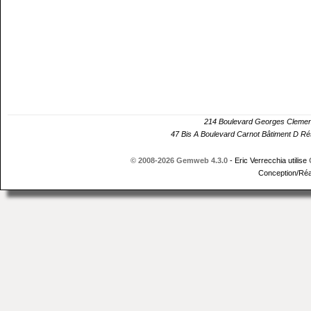
214 Boulevard Georges Cle
47 Bis A Boulevard Carnot Bâtiment D 
© 2008-2026 Gemweb 4.3.0
- Eric Verrecchia utilise
Conception/Réa