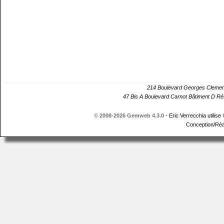
214 Boulevard Georges Cle
47 Bis A Boulevard Carnot Bâtiment D 
© 2008-2026 Gemweb 4.3.0
- Eric Verrecchia utilise
Conception/Réa