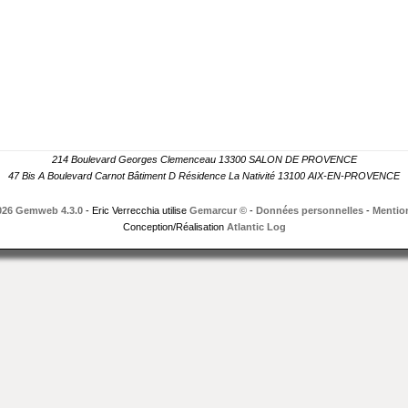
214 Boulevard Georges Clemenceau 13300 SALON DE PROVENCE
47 Bis A Boulevard Carnot Bâtiment D Résidence La Nativité 13100 AIX-EN-PROVENCE
026 Gemweb 4.3.0
- Eric Verrecchia utilise
Gemarcur ©
-
Données personnelles
-
Mention
Conception/Réalisation
Atlantic Log