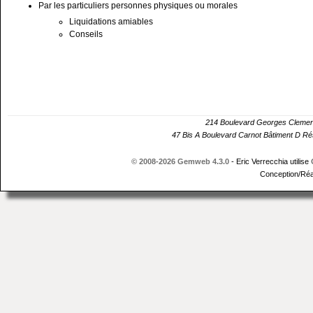
Par les particuliers personnes physiques ou morales
Liquidations amiables
Conseils
214 Boulevard Georges Cle
47 Bis A Boulevard Carnot Bâtiment D 
© 2008-2026 Gemweb 4.3.0
- Eric Verrecchia utilise
Conception/Réa