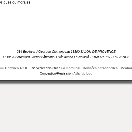
hysiques ou morales
214 Boulevard Georges Clemenceau 13300 SALON DE PROVENCE
47 Bis A Boulevard Carnot Bâtiment D Résidence La Nativité 13100 AIX-EN-PROVENCE
026 Gemweb 4.3.0
- Eric Verrecchia utilise
Gemarcur ©
-
Données personnelles
-
Mention
Conception/Réalisation
Atlantic Log