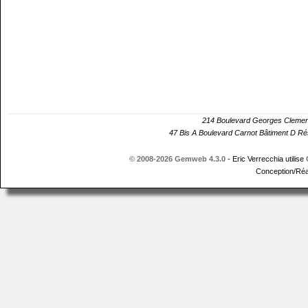
214 Boulevard Georges Cle
47 Bis A Boulevard Carnot Bâtiment D 
© 2008-2026 Gemweb 4.3.0
- Eric Verrecchia utilise
Conception/Réa