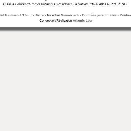
47 Bis A Boulevard Carnot Bâtiment D Résidence La Nativité 13100 AIX-EN-PROVENCE
026 Gemweb 4.3.0
- Eric Verrecchia utilise
Gemarcur ©
-
Données personnelles
-
Mention
Conception/Réalisation
Atlantic Log