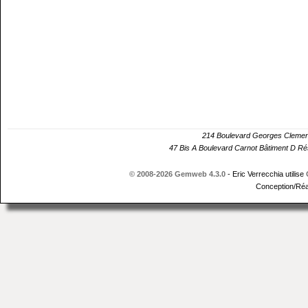
214 Boulevard Georges Cle
47 Bis A Boulevard Carnot Bâtiment D 
© 2008-2026 Gemweb 4.3.0
- Eric Verrecchia utilise
Conception/Réa