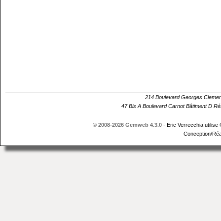
214 Boulevard Georges Cle
47 Bis A Boulevard Carnot Bâtiment D 
© 2008-2026 Gemweb 4.3.0
- Eric Verrecchia utilise
Conception/Réa