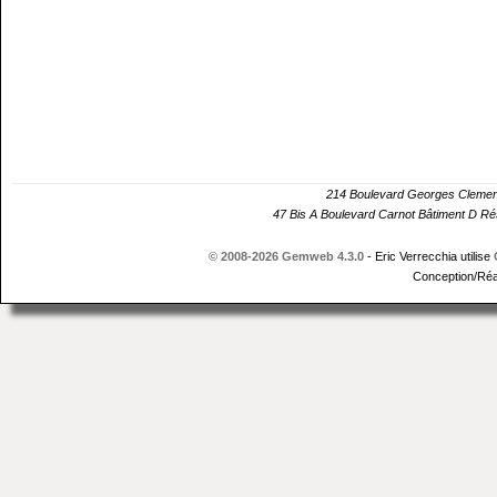
214 Boulevard Georges Cle
47 Bis A Boulevard Carnot Bâtiment D 
© 2008-2026 Gemweb 4.3.0
- Eric Verrecchia utilise
Conception/Réa