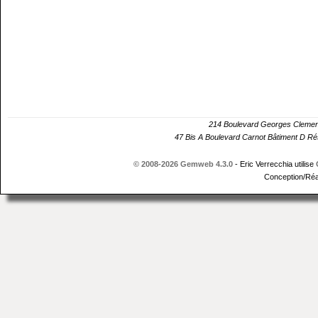
214 Boulevard Georges Cle
47 Bis A Boulevard Carnot Bâtiment D 
© 2008-2026 Gemweb 4.3.0
- Eric Verrecchia utilise
Conception/Réa