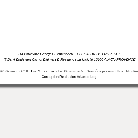
214 Boulevard Georges Clemenceau 13300 SALON DE PROVENCE
47 Bis A Boulevard Carnot Bâtiment D Résidence La Nativité 13100 AIX-EN-PROVENCE
026 Gemweb 4.3.0
- Eric Verrecchia utilise
Gemarcur ©
-
Données personnelles
-
Mention
Conception/Réalisation
Atlantic Log