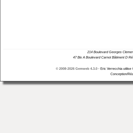
214 Boulevard Georges Cle
47 Bis A Boulevard Carnot Bâtiment D 
© 2008-2026 Gemweb 4.3.0
- Eric Verrecchia utilise
Conception/Réa