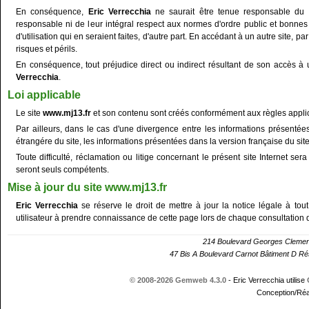
En conséquence,
Eric Verrecchia
ne saurait être tenue responsable du c
responsable ni de leur intégral respect aux normes d'ordre public et bonnes
d'utilisation qui en seraient faites, d'autre part. En accédant à un autre site, pa
risques et périls.
En conséquence, tout préjudice direct ou indirect résultant de son accès à 
Verrecchia
.
Loi applicable
Le site
www.mj13.fr
et son contenu sont créés conformément aux règles applica
Par ailleurs, dans le cas d'une divergence entre les informations présentée
étrangére du site, les informations présentées dans la version française du site
Toute difficulté, réclamation ou litige concernant le présent site Internet 
seront seuls compétents.
Mise à jour du site
www.mj13.fr
Eric Verrecchia
se réserve le droit de mettre à jour la notice légale à to
utilisateur à prendre connaissance de cette page lors de chaque consultation d
214 Boulevard Georges Cle
47 Bis A Boulevard Carnot Bâtiment D 
© 2008-2026 Gemweb 4.3.0
- Eric Verrecchia utilise
Conception/Réa