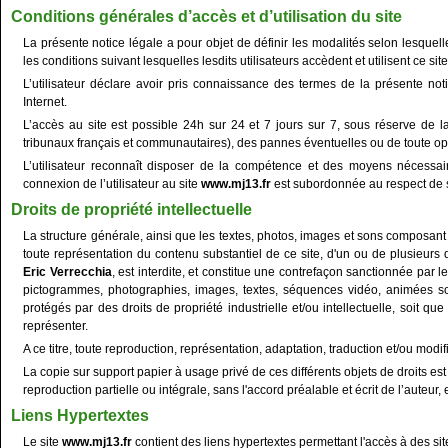
Conditions générales d’accès et d’utilisation du site
La présente notice légale a pour objet de définir les modalités selon lesquel
les conditions suivant lesquelles lesdits utilisateurs accèdent et utilisent ce site
L’utilisateur déclare avoir pris connaissance des termes de la présente not
Internet.
L’accès au site est possible 24h sur 24 et 7 jours sur 7, sous réserve de 
tribunaux français et communautaires), des pannes éventuelles ou de toute o
L’utilisateur reconnaît disposer de la compétence et des moyens nécessaire
connexion de l’utilisateur au site
www.mj13.fr
est subordonnée au respect de s
Droits de propriété intellectuelle
La structure générale, ainsi que les textes, photos, images et sons composant 
toute représentation du contenu substantiel de ce site, d'un ou de plusieur
Eric Verrecchia
, est interdite, et constitue une contrefaçon sanctionnée par l
pictogrammes, photographies, images, textes, séquences vidéo, animées so
protégés par des droits de propriété industrielle et/ou intellectuelle, soit qu
représenter.
A ce titre, toute reproduction, représentation, adaptation, traduction et/ou modific
La copie sur support papier à usage privé de ces différents objets de droits es
reproduction partielle ou intégrale, sans l'accord préalable et écrit de l’auteur, e
Liens Hypertextes
Le site
www.mj13.fr
contient des liens hypertextes permettant l'accès à des si